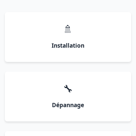
🚿
Installation
🔧
Dépannage