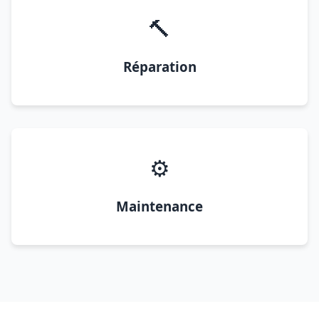
🔨
Réparation
⚙️
Maintenance