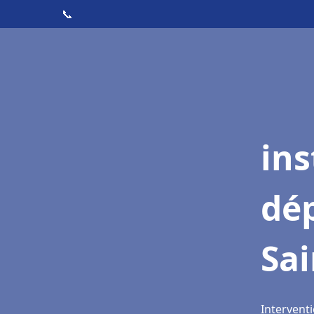
📞
ins
dé
Sai
Interventi