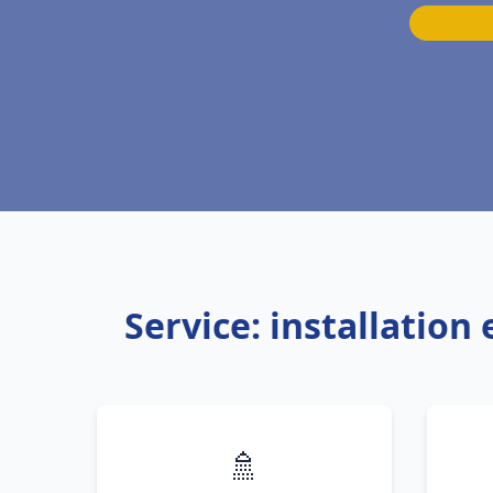
Service: installatio
🚿