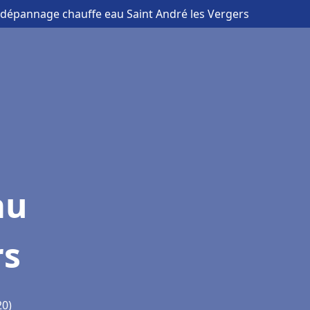
et dépannage chauffe eau Saint André les Vergers
au
rs
20)