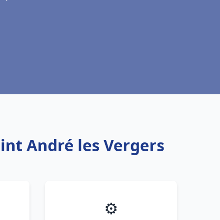
int André les Vergers
⚙️