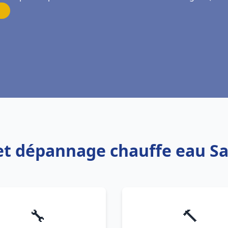
n et dépannage chauffe eau Sa
🔧
🔨