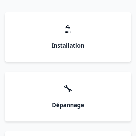
🚿
Installation
🔧
Dépannage