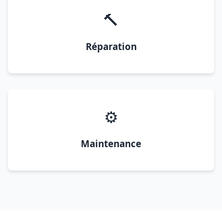
🔨
Réparation
⚙️
Maintenance