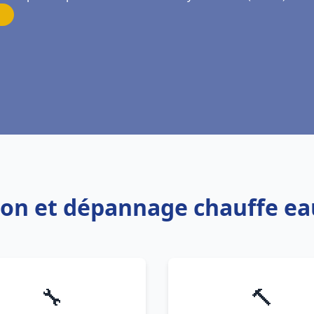
tion et dépannage chauffe e
🔧
🔨