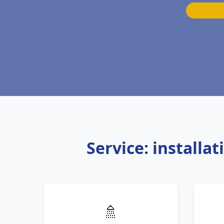
Service: installa
🚿