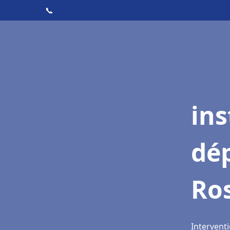
📞
ins
dé
Ros
Interventi