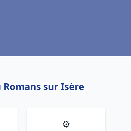
u Romans sur Isère
⚙️