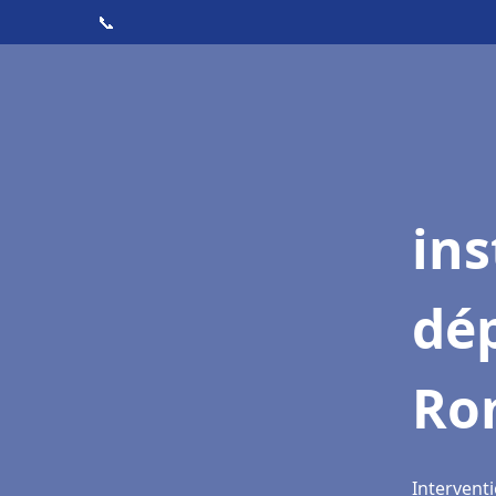
📞
ins
dé
Ro
Intervent