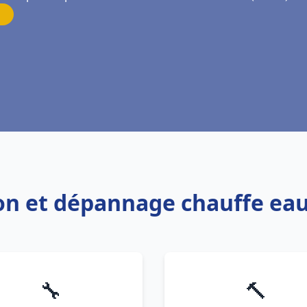
tion et dépannage chauffe ea
🔧
🔨