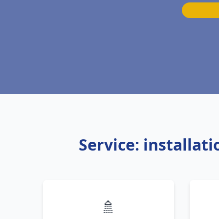
Service: installa
🚿