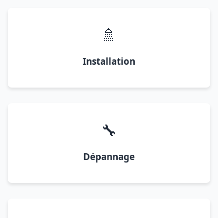
🚿
Installation
🔧
Dépannage