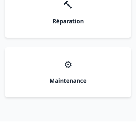
🔨
Réparation
⚙️
Maintenance