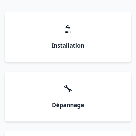
🚿
Installation
🔧
Dépannage