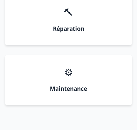
🔨
Réparation
⚙️
Maintenance