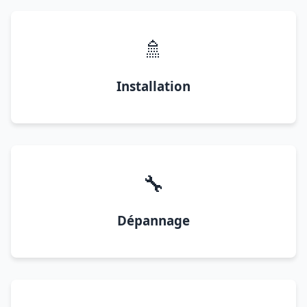
🚿
Installation
🔧
Dépannage