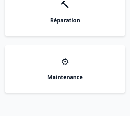
🔨
Réparation
⚙️
Maintenance