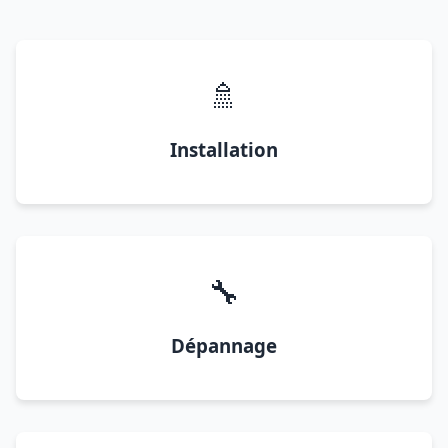
🚿
Installation
🔧
Dépannage