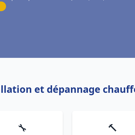
tallation et dépannage chauf
🔧
🔨