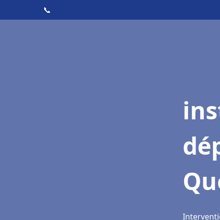
📞
ins
dé
Qu
Intervent