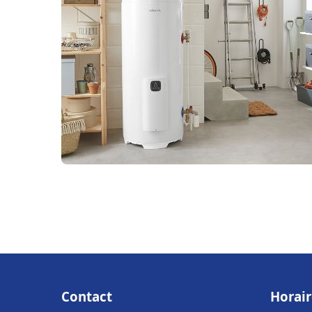
Contact
Horair