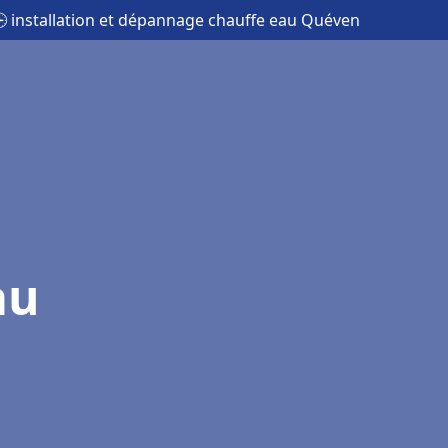
 installation et dépannage chauffe eau Quéven
au