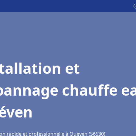

tallation et
pannage chauffe e
éven
ion rapide et professionnelle à Quéven (56530)