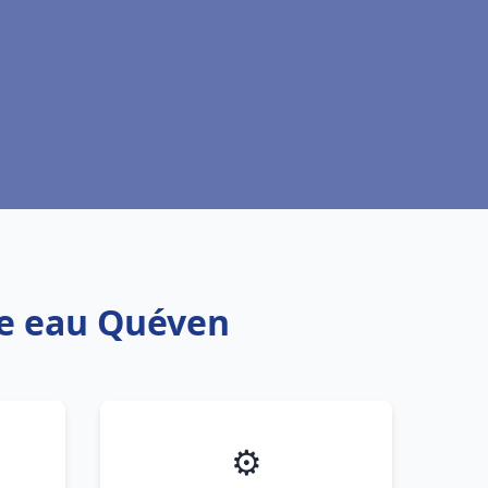
fe eau Quéven
⚙️