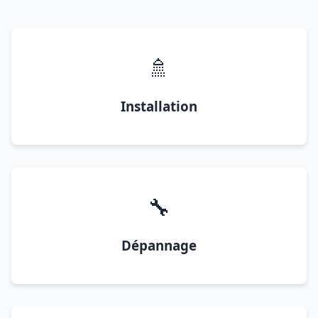
🚿
Installation
🔧
Dépannage