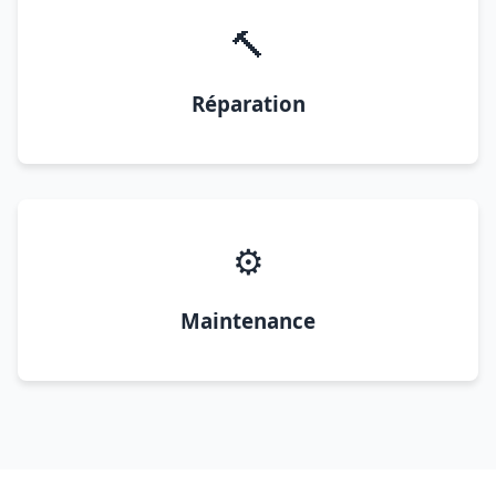
🔨
Réparation
⚙️
Maintenance