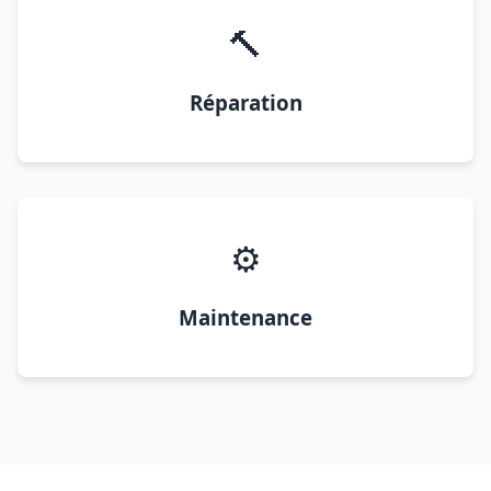
🔨
Réparation
⚙️
Maintenance