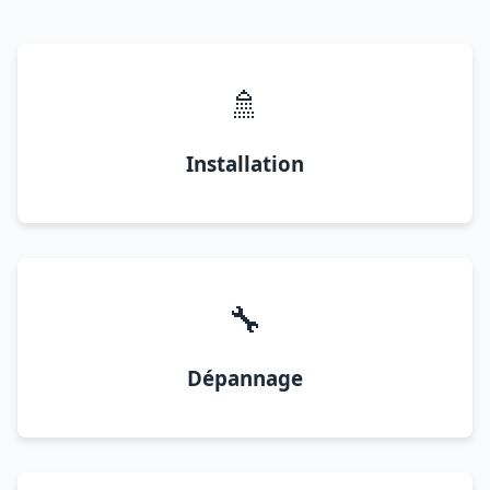
🚿
Installation
🔧
Dépannage