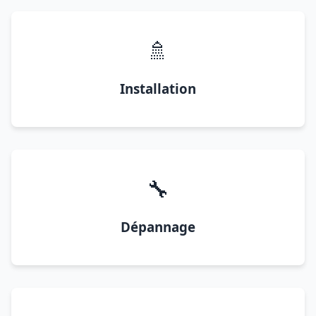
🚿
Installation
🔧
Dépannage