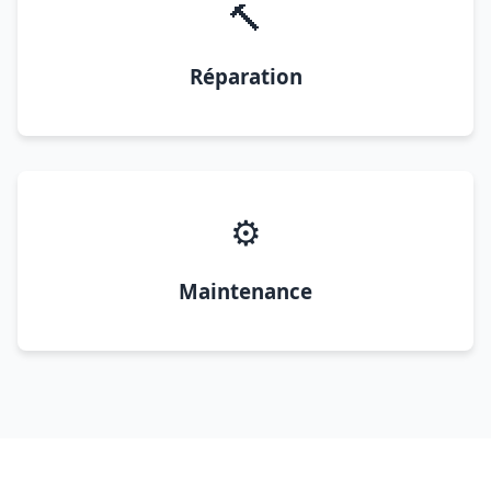
🔨
Réparation
⚙️
Maintenance