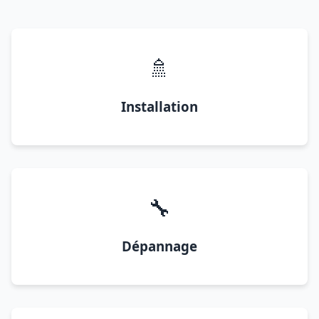
🚿
Installation
🔧
Dépannage