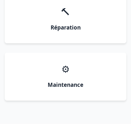
🔨
Réparation
⚙️
Maintenance