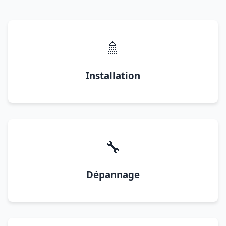
🚿
Installation
🔧
Dépannage