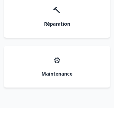
🔨
Réparation
⚙️
Maintenance