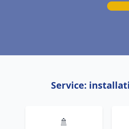
Service: install
🚿