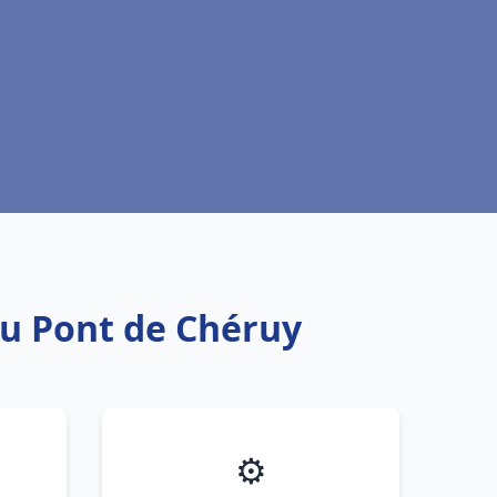
au Pont de Chéruy
⚙️