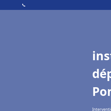
📞
ins
dé
Po
Intervent