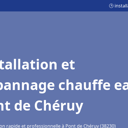
🕒 insta
tallation et
pannage chauffe e
nt de Chéruy
ion rapide et professionnelle à Pont de Chéruy (38230)