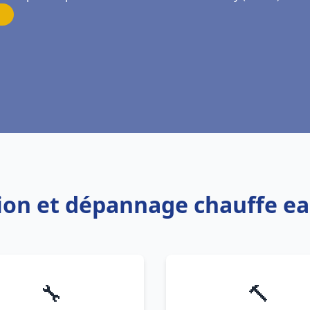
ation et dépannage chauffe e
🔧
🔨