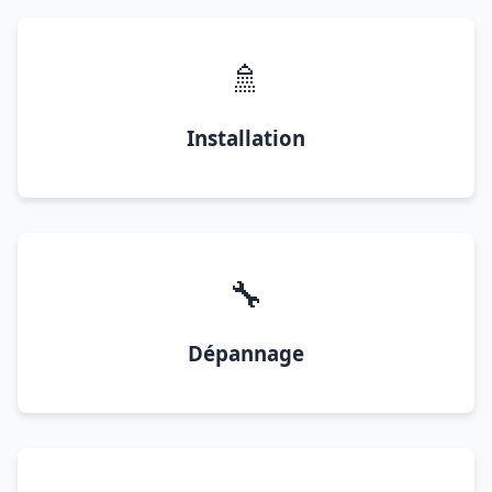
🚿
Installation
🔧
Dépannage