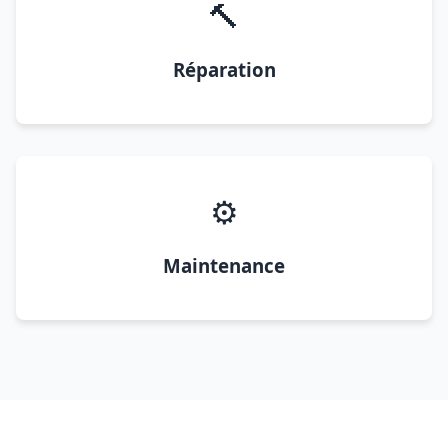
🔨
Réparation
⚙️
Maintenance