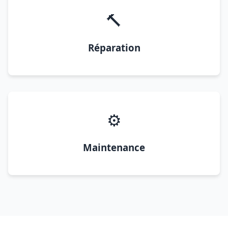
🔨
Réparation
⚙️
Maintenance