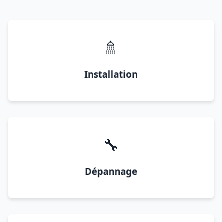
🚿
Installation
🔧
Dépannage