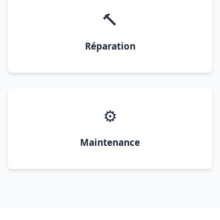
🔨
Réparation
⚙️
Maintenance