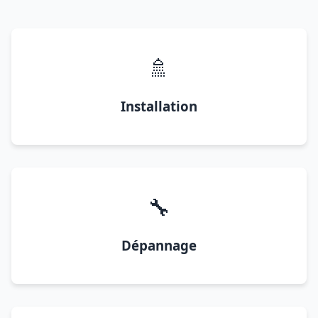
🚿
Installation
🔧
Dépannage