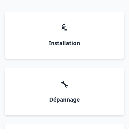
🚿
Installation
🔧
Dépannage