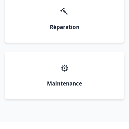
🔨
Réparation
⚙️
Maintenance