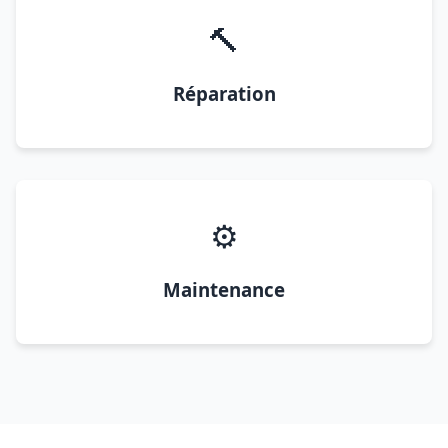
🔨
Réparation
⚙️
Maintenance