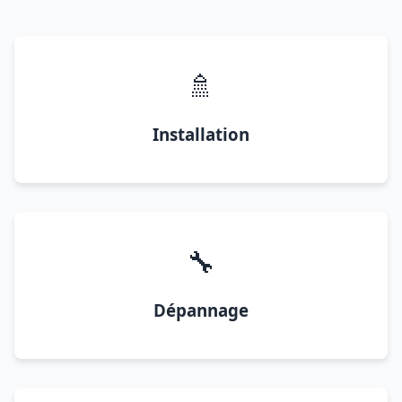
🚿
Installation
🔧
Dépannage