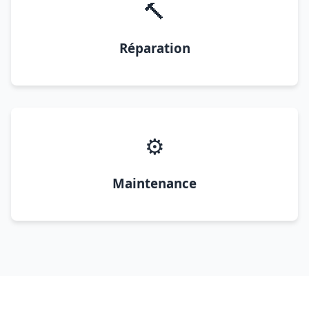
🔨
Réparation
⚙️
Maintenance