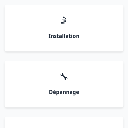
🚿
Installation
🔧
Dépannage