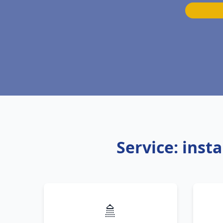
Service: inst
🚿