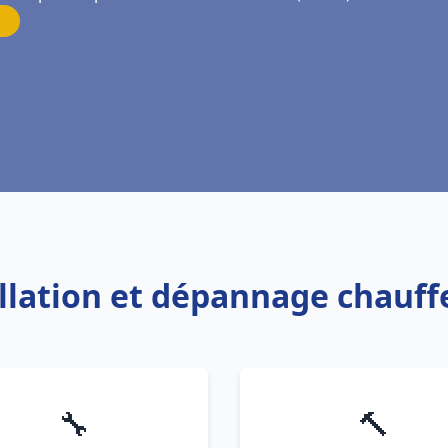
allation et dépannage chauf
🔧
🔨