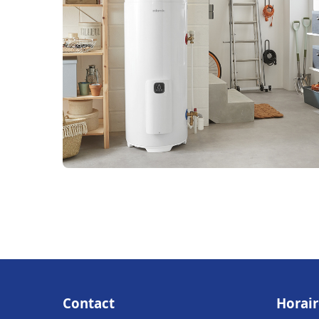
Contact
Horair