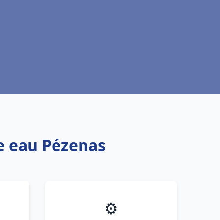
fe eau Pézenas
⚙️