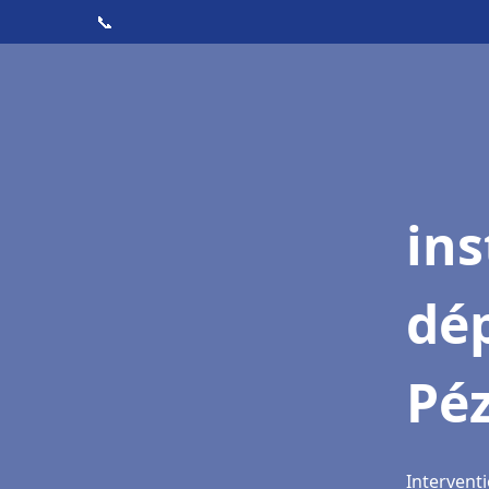
📞
ins
dé
Pé
Intervent