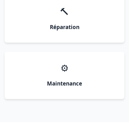
🔨
Réparation
⚙️
Maintenance