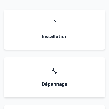
🚿
Installation
🔧
Dépannage