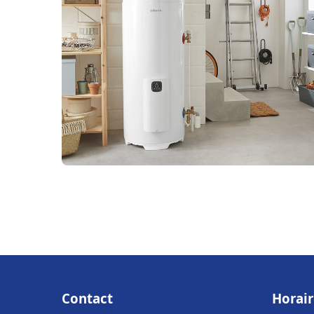
Contact
Horair