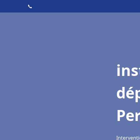
📞
ins
dé
Per
Interventi