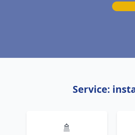
Service: ins
🚿