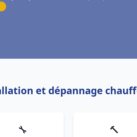
tallation et dépannage chauff
🔧
🔨