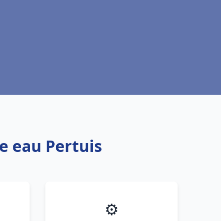
e eau Pertuis
⚙️