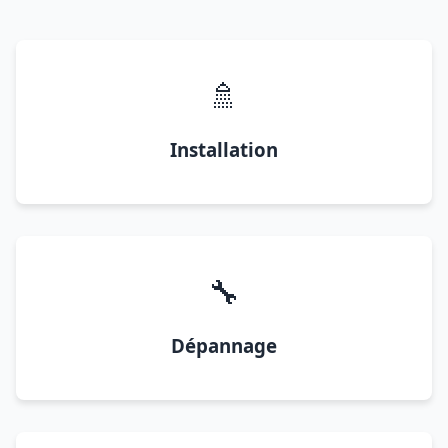
🚿
Installation
🔧
Dépannage