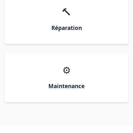
🔨
Réparation
⚙️
Maintenance