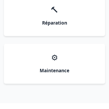
🔨
Réparation
⚙️
Maintenance