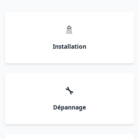
🚿
Installation
🔧
Dépannage