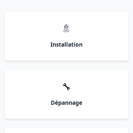
🚿
Installation
🔧
Dépannage