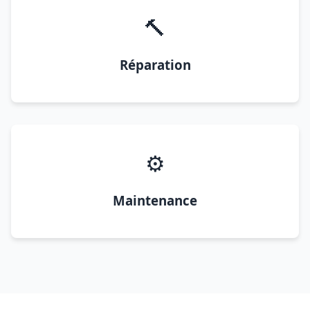
🔨
Réparation
⚙️
Maintenance