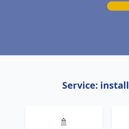
Service: insta
🚿