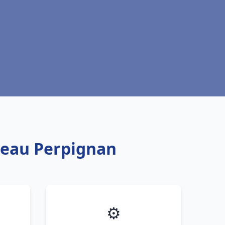
e eau Perpignan
⚙️