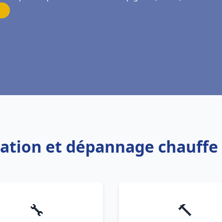
llation et dépannage chauff
🔧
🔨