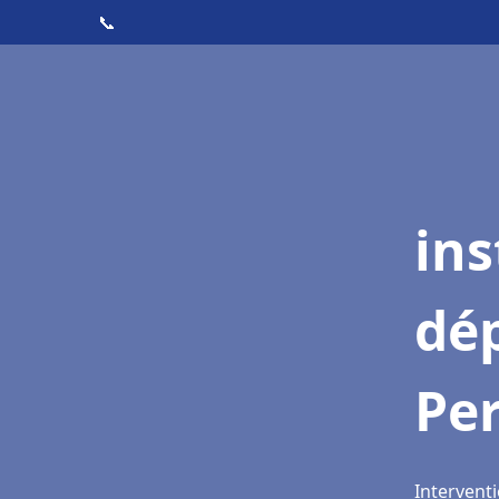
📞
ins
dé
Pe
Intervent