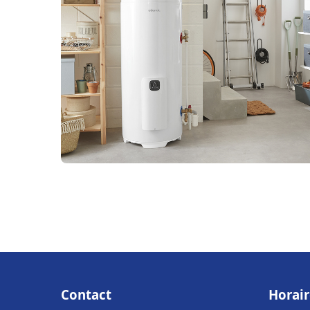
Contact
Horair