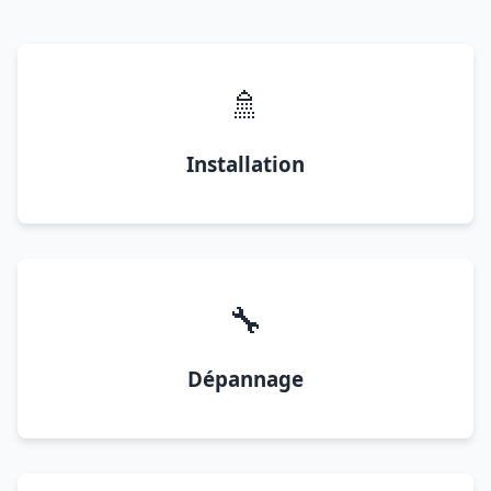
🚿
Installation
🔧
Dépannage