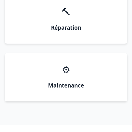
🔨
Réparation
⚙️
Maintenance