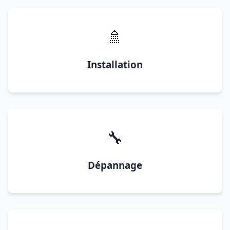
🚿
Installation
🔧
Dépannage