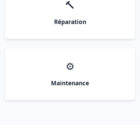
🔨
Réparation
⚙️
Maintenance