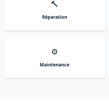
🔨
Réparation
⚙️
Maintenance