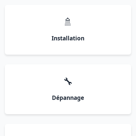
🚿
Installation
🔧
Dépannage