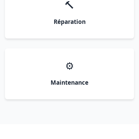
🔨
Réparation
⚙️
Maintenance