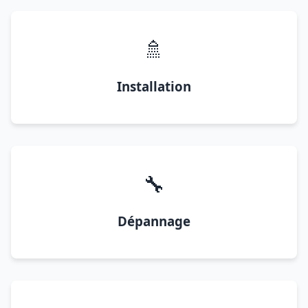
🚿
Installation
🔧
Dépannage