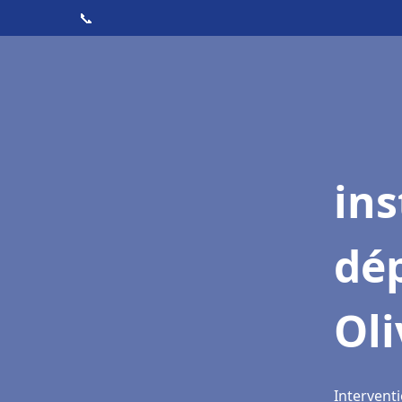
📞
ins
dé
Oli
Interventi