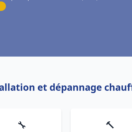
tallation et dépannage chauf
🔧
🔨