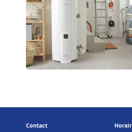
Contact
Horair