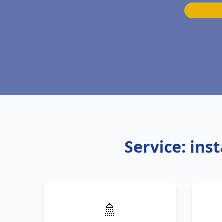
Service: ins
🚿