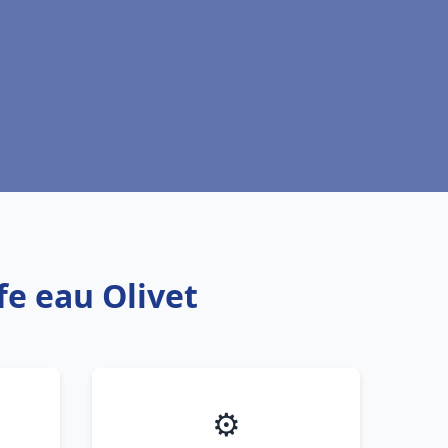
fe eau Olivet
⚙️