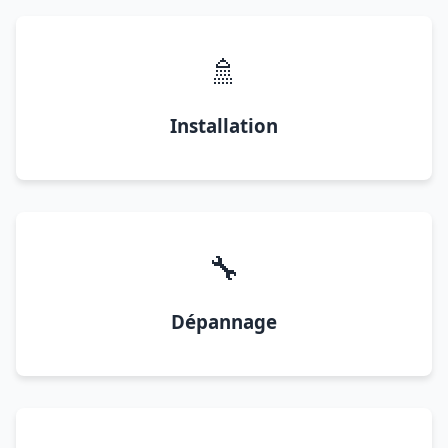
🚿
Installation
🔧
Dépannage