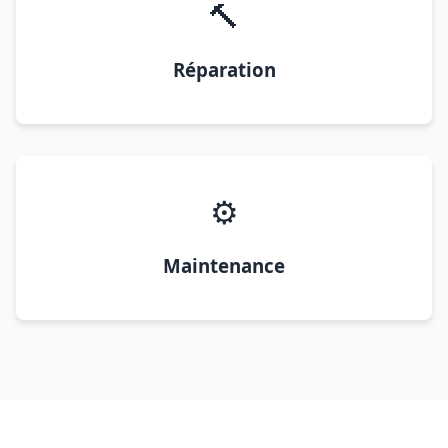
🔨
Réparation
⚙️
Maintenance