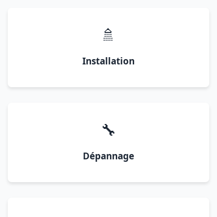
🚿
Installation
🔧
Dépannage