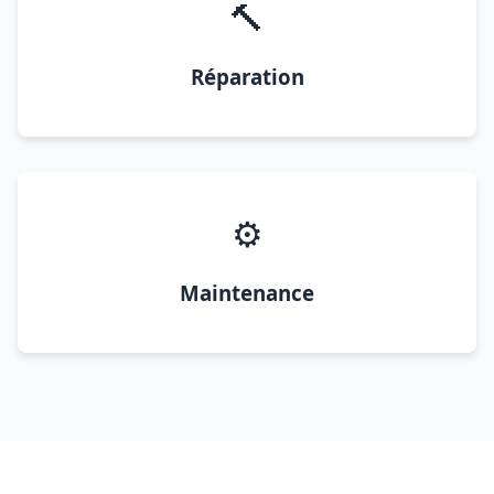
🔨
Réparation
⚙️
Maintenance