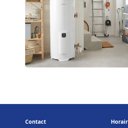
Contact
Horair