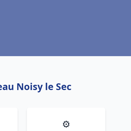
eau Noisy le Sec
⚙️