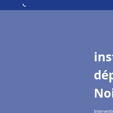
📞
ins
dé
Noi
Interventi