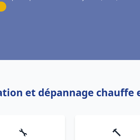
lation et dépannage chauffe 
🔧
🔨