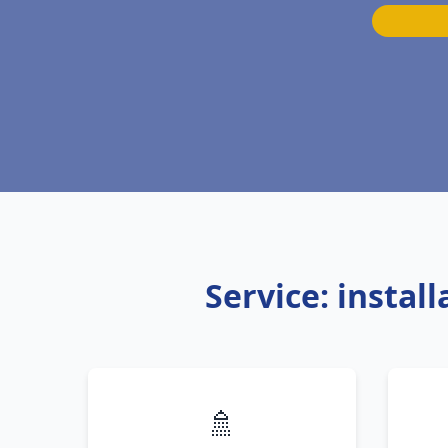
Service: instal
🚿