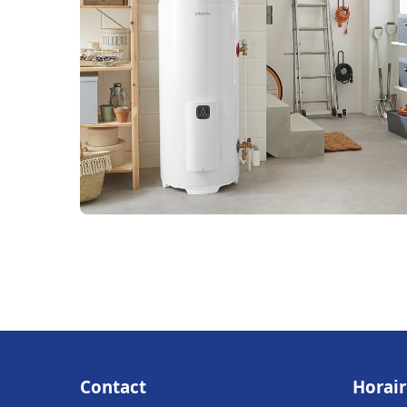
Contact
Horair