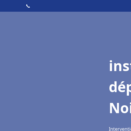
📞
ins
dé
Noi
Interventi