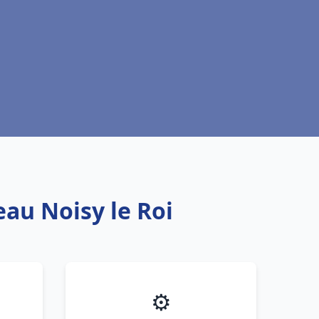
eau Noisy le Roi
⚙️