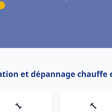
lation et dépannage chauffe 
🔧
🔨