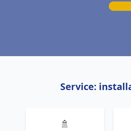
Service: instal
🚿