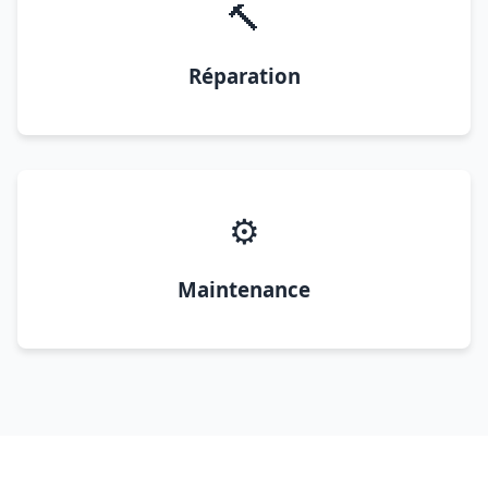
🔨
Réparation
⚙️
Maintenance