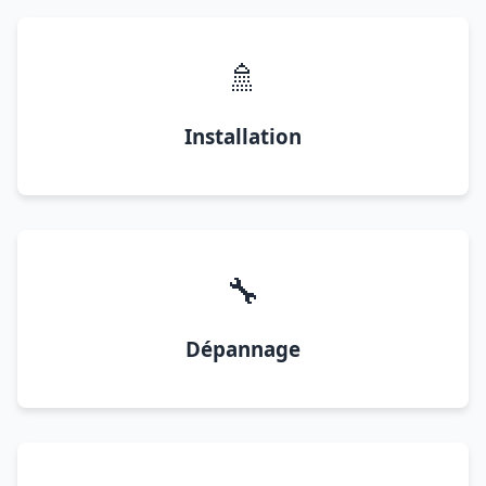
🚿
Installation
🔧
Dépannage