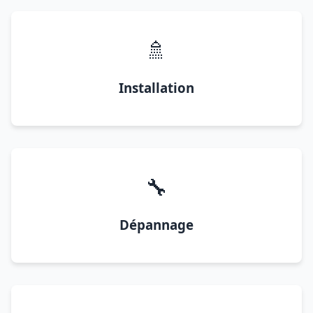
🚿
Installation
🔧
Dépannage