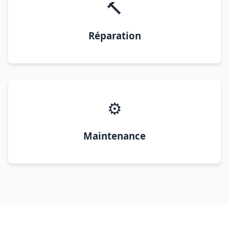
🔨
Réparation
⚙️
Maintenance