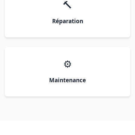
🔨
Réparation
⚙️
Maintenance