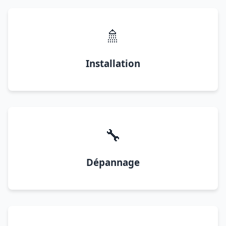
🚿
Installation
🔧
Dépannage