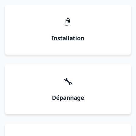
🚿
Installation
🔧
Dépannage