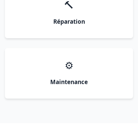
🔨
Réparation
⚙️
Maintenance