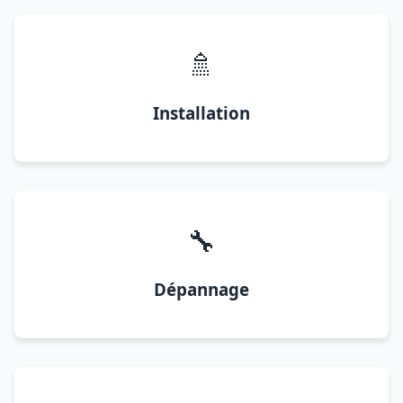
🚿
Installation
🔧
Dépannage