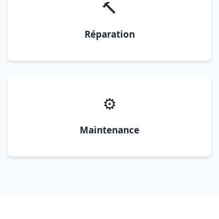
🔨
Réparation
⚙️
Maintenance