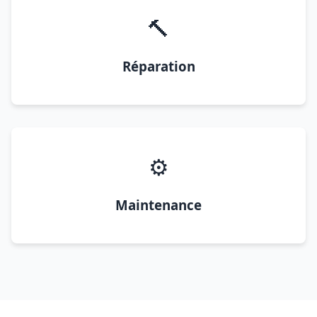
🔨
Réparation
⚙️
Maintenance