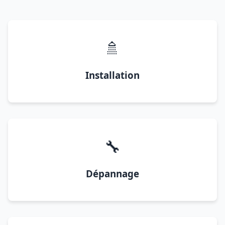
🚿
Installation
🔧
Dépannage