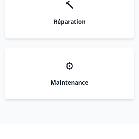
🔨
Réparation
⚙️
Maintenance