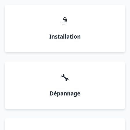
🚿
Installation
🔧
Dépannage