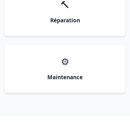
🔨
Réparation
⚙️
Maintenance