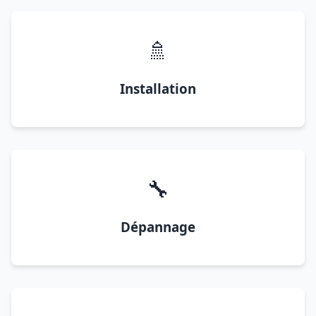
🚿
Installation
🔧
Dépannage