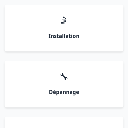
🚿
Installation
🔧
Dépannage