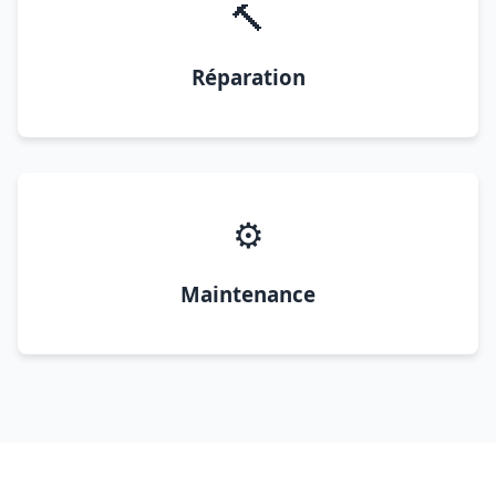
🔨
Réparation
⚙️
Maintenance