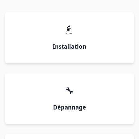
🚿
Installation
🔧
Dépannage