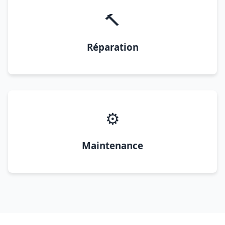
🔨
Réparation
⚙️
Maintenance