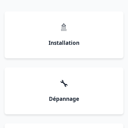
🚿
Installation
🔧
Dépannage