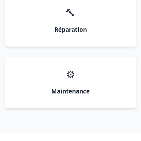
🔨
Réparation
⚙️
Maintenance