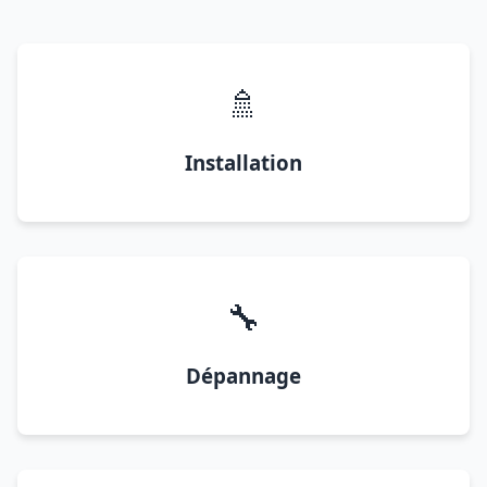
🚿
Installation
🔧
Dépannage