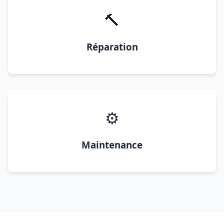
🔨
Réparation
⚙️
Maintenance